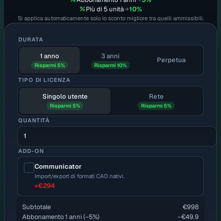
Più di 5 unità
10%
→
Si applica automaticamente solo lo sconto migliore tra quelli ammissibili.
DURATA
1 anno
3 anni
Perpetua
Risparmi 5%
Risparmi 10%
TIPO DI LICENZA
Singolo utente
Rete
Risparmi 5%
Risparmi 5%
QUANTITÀ
ADD-ON
Communicator
Import/export di formati CAD nativi.
+
€294
Subtotale
€998
Abbonamento 1 anni
(−
5
%)
−
€49.9