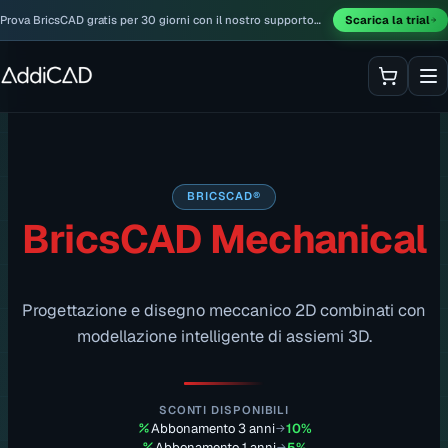
Prova BricsCAD gratis per 30 giorni con il nostro supporto
Scarica la trial
incluso.
BRICSCAD®
BricsCAD Mechanical
Progettazione e disegno meccanico 2D combinati con
modellazione intelligente di assiemi 3D.
SCONTI DISPONIBILI
Abbonamento 3 anni
10%
→
Abbonamento 1 anni
5%
→