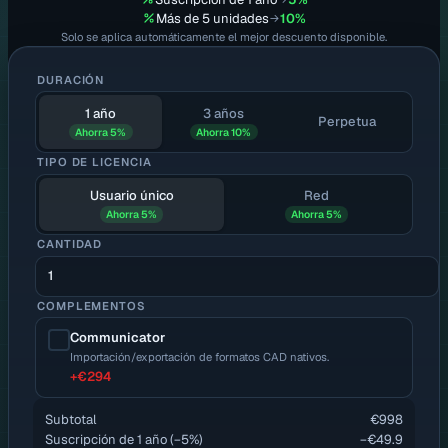
Más de 5 unidades
10%
→
Solo se aplica automáticamente el mejor descuento disponible.
DURACIÓN
1 año
3 años
Perpetua
Ahorra 5%
Ahorra 10%
TIPO DE LICENCIA
Usuario único
Red
Ahorra 5%
Ahorra 5%
CANTIDAD
COMPLEMENTOS
Communicator
Importación/exportación de formatos CAD nativos.
+
€294
Subtotal
€998
Suscripción de 1 año
(−
5
%)
−
€49.9